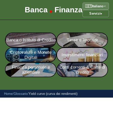
🇮🇹
Italiano
Banca
Finanza
•
Servizi
▾
Banca o Istituto di Credito
Tasse e Imposte
Criptovalute e Monete
Investimenti finanziari
Digitali
Finanza personale e
Conti correnti & Carte di
aziendale
credito
Home
/
Glossario
/
Yield curve (curva dei rendimenti)