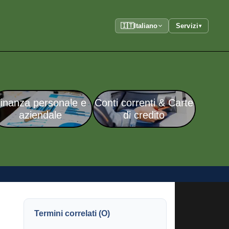
🇮🇹
Italiano
Servizi
▾
inanza personale e
Conti correnti & Carte
aziendale
di credito
Termini correlati (O)