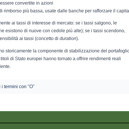
essere convertite in azioni
 di rimborso più bassa, usate dalle banche per rafforzare il capita
nte ai tassi di interesse di mercato: se i tassi salgono, le
ne esistono di nuove con cedole più alte); se i tassi scendono,
nsibilità ai tassi (concetto di
duration
).
sono storicamente la componente di stabilizzazione del portafogli
titoli di Stato europei hanno tornato a offrire rendimenti reali
dente.
i i termini con "O"