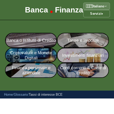
🇮🇹
Italiano
Banca
Finanza
•
Servizi
▾
Banca o Istituto di Credito
Tasse e Imposte
Criptovalute e Monete
Investimenti finanziari
Digitali
Finanza personale e
Conti correnti & Carte di
aziendale
credito
Home
/
Glossario
/
Tassi di interesse BCE