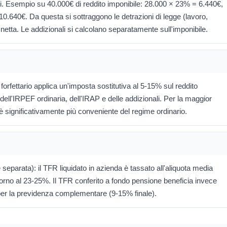
ivi. Esempio su 40.000€ di reddito imponibile: 28.000 × 23% = 6.440€,
0.640€. Da questa si sottraggono le detrazioni di legge (lavoro,
a netta. Le addizionali si calcolano separatamente sull'imponibile.
l forfettario applica un'imposta sostitutiva al 5-15% sul reddito
o dell'IRPEF ordinaria, dell'IRAP e delle addizionali. Per la maggior
li è significativamente più conveniente del regime ordinario.
separata): il TFR liquidato in azienda è tassato all'aliquota media
intorno al 23-25%. Il TFR conferito a fondo pensione beneficia invece
 per la previdenza complementare (9-15% finale).