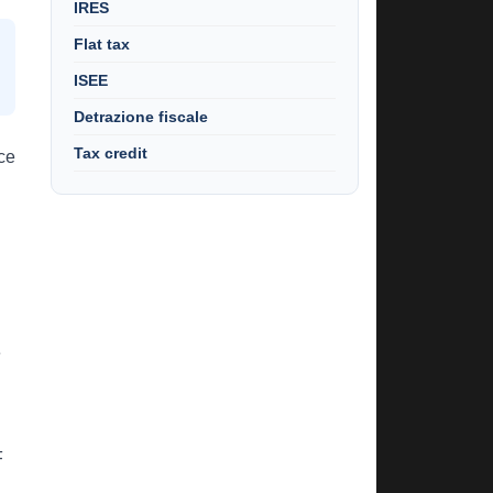
IRES
Flat tax
ISEE
Detrazione fiscale
Tax credit
sce
e
F