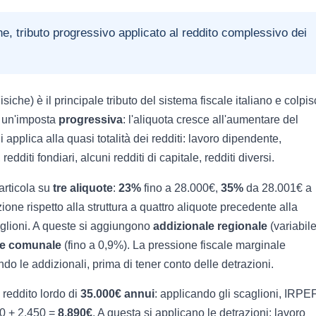
e, tributo progressivo applicato al reddito complessivo dei
che) è il principale tributo del sistema fiscale italiano e colpi
È un'imposta
progressiva
: l'aliquota cresce all'aumentare del
 applica alla quasi totalità dei redditi: lavoro dipendente,
diti fondiari, alcuni redditi di capitale, redditi diversi.
articola su
tre aliquote
:
23%
fino a 28.000€,
35%
da 28.001€ a
one rispetto alla struttura a quattro aliquote precedente alla
aglioni. A queste si aggiungono
addizionale regionale
(variabil
le comunale
(fino a 0,9%). La pressione fiscale marginale
do le addizionali, prima di tener conto delle detrazioni.
 reddito lordo di
35.000€ annui
: applicando gli scaglioni, IRPE
40 + 2.450 =
8.890€
. A questa si applicano le detrazioni: lavoro