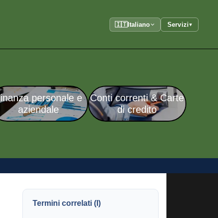
🇮🇹
Italiano
Servizi
▾
inanza personale e
Conti correnti & Carte
aziendale
di credito
Termini correlati (I)