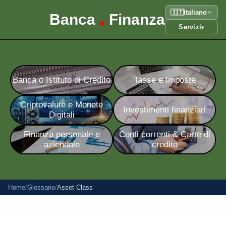
🇮🇹
Italiano
Banca
Finanza
•
Servizi
▾
Banca o Istituto di Credito
Tasse e Imposte
Criptovalute e Monete
Investimenti finanziari
Digitali
Finanza personale e
Conti correnti & Carte di
aziendale
credito
Home
/
Glossario
/
Asset Class