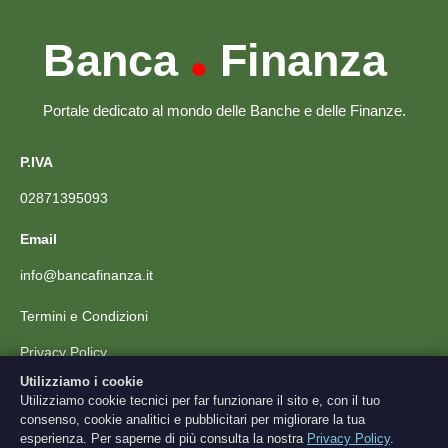
Banca
Finanza
•
Portale dedicato al mondo delle Banche e delle Finanze.
P.IVA
02871395093
Email
info@bancafinanza.it
Termini e Condizioni
Privacy Policy
Utilizziamo i cookie
Utilizziamo cookie tecnici per far funzionare il sito e, con il tuo
Scarica l'App
consenso, cookie analitici e pubblicitari per migliorare la tua
esperienza. Per saperne di più consulta la nostra
Privacy Policy
.