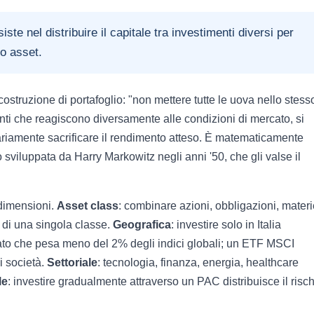
ste nel distribuire il capitale tra investimenti diversi per
lo asset.
 costruzione di portafoglio: "non mettere tutte le uova nello stess
enti che reagiscono diversamente alle condizioni di mercato, si
ariamente sacrificare il rendimento atteso. È matematicamente
 sviluppata da Harry Markowitz negli anni '50, che gli valse il
 dimensioni.
Asset class
: combinare azioni, obbligazioni, mater
i di una singola classe.
Geografica
: investire solo in Italia
rcato che pesa meno del 2% degli indici globali; un ETF MSCI
i società.
Settoriale
: tecnologia, finanza, energia, healthcare
le
: investire gradualmente attraverso un PAC distribuisce il risc