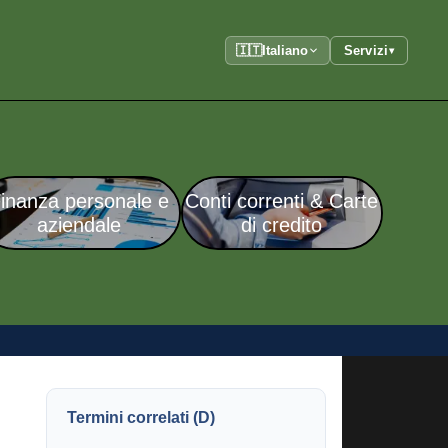
🇮🇹
Italiano
Servizi
▾
inanza personale e
Conti correnti & Carte
aziendale
di credito
Termini correlati (D)