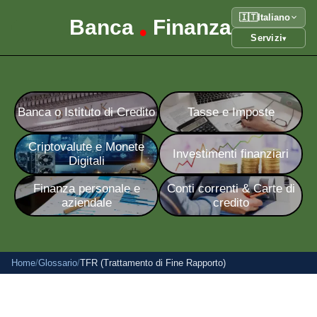
🇮🇹
Italiano
Banca
Finanza
•
Servizi
▾
Banca o Istituto di Credito
Tasse e Imposte
Criptovalute e Monete
Investimenti finanziari
Digitali
Finanza personale e
Conti correnti & Carte di
aziendale
credito
Home
/
Glossario
/
TFR (Trattamento di Fine Rapporto)