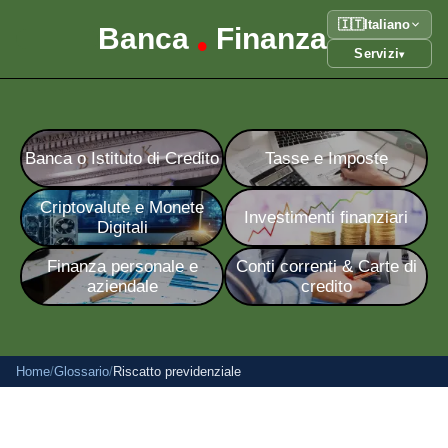
🇮🇹
Italiano
Banca
Finanza
•
Servizi
▾
Banca o Istituto di Credito
Tasse e Imposte
Criptovalute e Monete
Investimenti finanziari
Digitali
Finanza personale e
Conti correnti & Carte di
aziendale
credito
Home
/
Glossario
/
Riscatto previdenziale