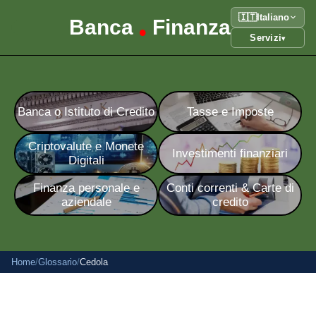
🇮🇹
Italiano
Banca
Finanza
•
Servizi
▾
Banca o Istituto di Credito
Tasse e Imposte
Criptovalute e Monete
Investimenti finanziari
Digitali
Finanza personale e
Conti correnti & Carte di
aziendale
credito
Home
/
Glossario
/
Cedola