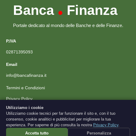
Banca
Finanza
•
Portale dedicato al mondo delle Banche e delle Finanze.
P.IVA
02871395093
Email
info@bancafinanza.it
Termini e Condizioni
Privacy Policy
Utilizziamo i cookie
Utilizziamo cookie tecnici per far funzionare il sito e, con il tuo
Scarica l'App
consenso, cookie analitici e pubblicitari per migliorare la tua
esperienza. Per saperne di più consulta la nostra
Privacy Policy
.
Gratis · Nessun app store richiesto
Accetta tutto
Personalizza