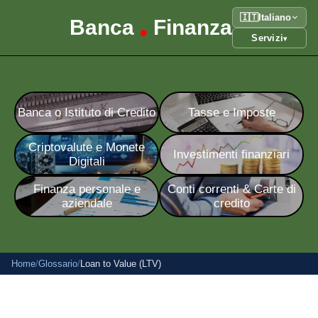
🇮🇹
Italiano
Banca
Finanza
•
Servizi
▾
Banca o Istituto di Credito
Tasse e Imposte
Criptovalute e Monete
Investimenti finanziari
Digitali
Finanza personale e
Conti correnti & Carte di
aziendale
credito
Home
/
Glossario
/
Loan to Value (LTV)