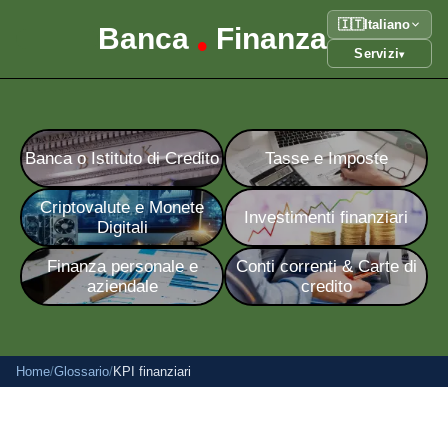
🇮🇹
Italiano
Banca
Finanza
•
Servizi
▾
Banca o Istituto di Credito
Tasse e Imposte
Criptovalute e Monete
Investimenti finanziari
Digitali
Finanza personale e
Conti correnti & Carte di
aziendale
credito
Home
/
Glossario
/
KPI finanziari