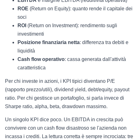
EBITDA
e margine EBITDA (redditività operativa)
ROE
(Return on Equity): quanto rende il capitale dei
soci
ROI
(Return on Investment): rendimento sugli
investimenti
Posizione finanziaria netta
: differenza tra debiti e
liquidità
Cash flow operativo
: cassa generata dall'attività
caratteristica
Per chi investe in azioni, i KPI tipici diventano P/E
(rapporto prezzo/utili), dividend yield, debt/equity, payout
ratio. Per chi gestisce un portafoglio, si parla invece di
Sharpe ratio, alpha, beta, drawdown massimo.
Un singolo KPI dice poco. Un EBITDA in crescita può
convivere con un cash flow disastroso se l'azienda non
incassa i crediti. La lettura corretta è sempre incrociata: tre