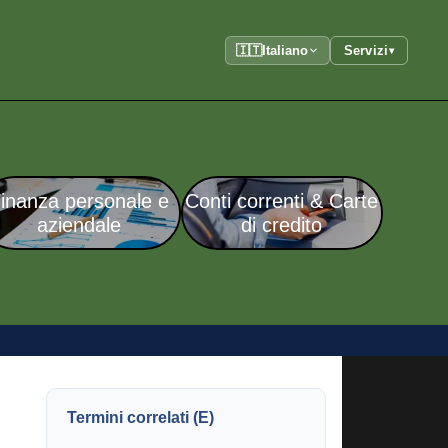
🇮🇹
Italiano
Servizi
▾
inanza personale e
Conti correnti & Carte
aziendale
di credito
Termini correlati (E)