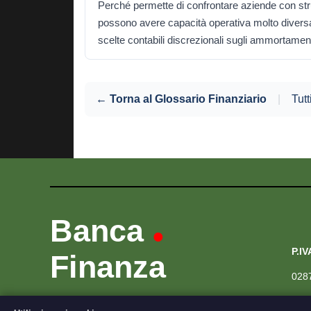
Perché permette di confrontare aziende con strut
possono avere capacità operativa molto diversa,
scelte contabili discrezionali sugli ammortament
← Torna al Glossario Finanziario
|
Tutt
Banca
•
P.IV
Finanza
028
Portale dedicato al mondo delle Banche