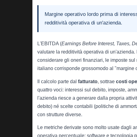
Margine operativo lordo prima di interes
redditività operativa di un'azienda.
L'EBITDA (
Earnings Before Interest, Taxes, D
valutare la redditività operativa di un'azienda.
considerare gli oneri finanziari, le imposte sul
italiano corrisponde grossomodo al "margine o
Il calcolo parte dal
fatturato
, sottrae
costi ope
quattro voci: interessi sul debito, imposte, am
l'azienda riesce a generare dalla propria attivit
debito) né scelte contabili (politiche di ammor
con strutture diverse.
Le metriche derivate sono molto usate dagli ana
operativa percentuale: software e tecnologia p