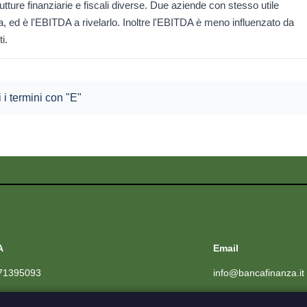
ture finanziarie e fiscali diverse. Due aziende con stesso utile
 ed è l'EBITDA a rivelarlo. Inoltre l'EBITDA è meno influenzato da
i.
i i termini con "E"
A
Email
71395093
info@bancafinanza.it