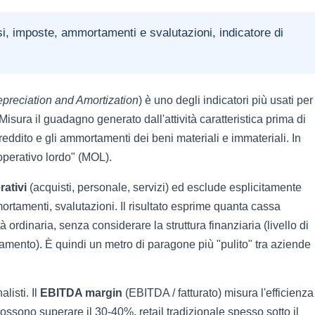
si, imposte, ammortamenti e svalutazioni, indicatore di
epreciation and Amortization
) è uno degli indicatori più usati per
 Misura il guadagno generato dall'attività caratteristica prima di
 reddito e gli ammortamenti dei beni materiali e immateriali. In
perativo lordo" (MOL).
rativi
(acquisti, personale, servizi) ed esclude esplicitamente
mortamenti, svalutazioni. Il risultato esprime quanta cassa
à ordinaria, senza considerare la struttura finanziaria (livello di
tamento). È quindi un metro di paragone più "pulito" tra aziende
listi. Il
EBITDA margin
(EBITDA / fatturato) misura l'efficienza
ossono superare il 30-40%, retail tradizionale spesso sotto il