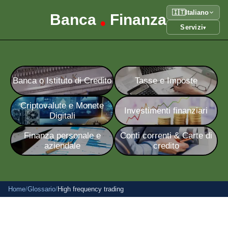
🇮🇹
Italiano
Banca
Finanza
•
Servizi
▾
Banca o Istituto di Credito
Tasse e Imposte
Criptovalute e Monete
Investimenti finanziari
Digitali
Finanza personale e
Conti correnti & Carte di
aziendale
credito
Home
/
Glossario
/
High frequency trading