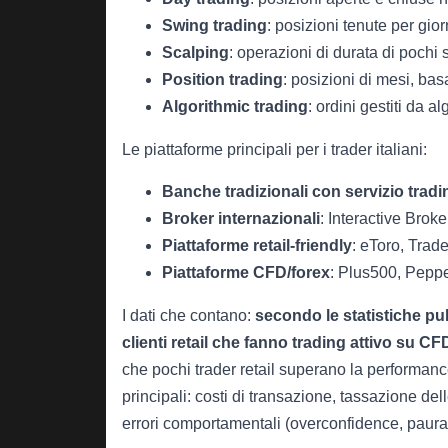
Swing trading
: posizioni tenute per gio
Scalping
: operazioni di durata di pochi 
Position trading
: posizioni di mesi, bas
Algorithmic trading
: ordini gestiti da al
Le piattaforme principali per i trader italiani:
Banche tradizionali con servizio tradi
Broker internazionali
: Interactive Brok
Piattaforme retail-friendly
: eToro, Trad
Piattaforme CFD/forex
: Plus500, Peppe
I dati che contano:
secondo le statistiche pub
clienti retail che fanno trading attivo su C
che pochi trader retail superano la performanc
principali: costi di transazione, tassazione 
errori comportamentali (overconfidence, paur