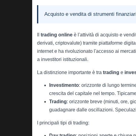
Acquisto e vendita di strumenti finanziari
Il
trading online
è l'attività di acquisto e vend
derivati, criptovalute) tramite piattaforme digit
internet e ha rivoluzionato l'accesso ai mercat
a investitori istituzionali.
La distinzione importante è tra
trading
e
inve
Investimento
: orizzonte di lungo termin
crescita del capitale nel tempo. Tipica
Trading
: orizzonte breve (minuti, ore, gi
guadagnare dalle oscillazioni. Speculazi
I principali tipi di trading:
Day trading
: posizioni aperte e chiuse 