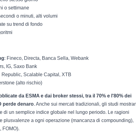
rni o settimane
secondi o minuti, alti volumi
ate su trend di fondo
goritmi
ng
: Fineco, Directa, Banca Sella, Webank
ers, IG, Saxo Bank
e Republic, Scalable Capital, XTB
rstone (alto rischio)
blicate da ESMA e dai broker stessi, tra il 70% e l'80% dei
FD perde denaro
. Anche sui mercati tradizionali, gli studi mostra
e di un semplice indice globale nel lungo periodo. Le ragioni
delle plusvalenze a ogni operazione (mancanza di compounding),
a, FOMO).