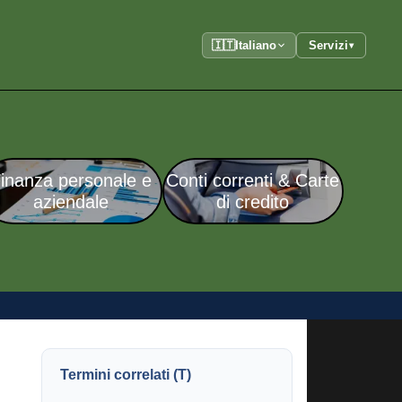
🇮🇹
Italiano
Servizi
▾
inanza personale e
Conti correnti & Carte
aziendale
di credito
Termini correlati (T)