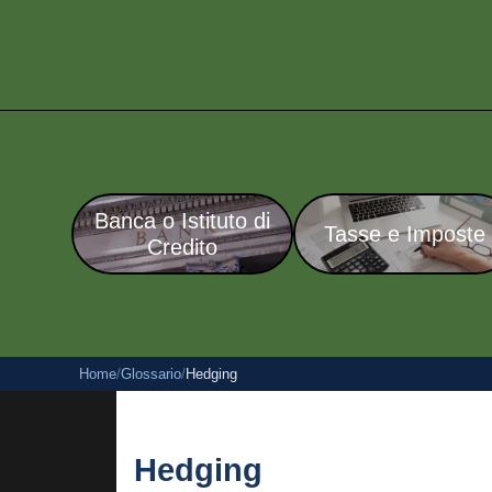
Banca o Istituto di
Tasse e Imposte
Credito
Home
/
Glossario
/
Hedging
Hedging