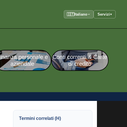
🇮🇹
Italiano
Servizi
▾
inanza personale e
Conti correnti & Carte
aziendale
di credito
Termini correlati (H)