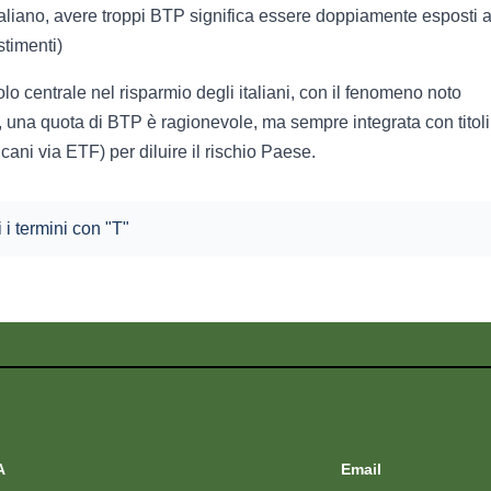
italiano, avere troppi BTP significa essere doppiamente esposti a
stimenti)
olo centrale nel risparmio degli italiani, con il fenomeno noto
o, una quota di BTP è ragionevole, ma sempre integrata con titoli
icani via ETF) per diluire il rischio Paese.
i i termini con "T"
A
Email