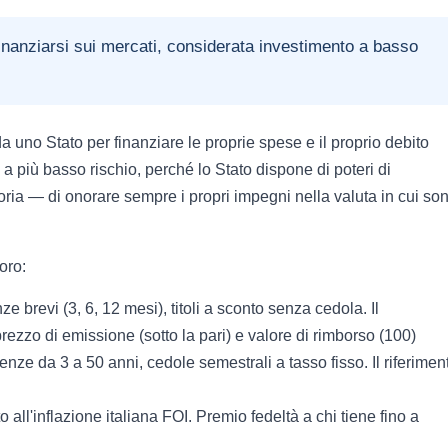
nanziarsi sui mercati, considerata investimento a basso
uno Stato per finanziare le proprie spese e il proprio debito
a più basso rischio, perché lo Stato dispone di poteri di
ria — di onorare sempre i propri impegni nella valuta in cui so
soro:
 brevi (3, 6, 12 mesi), titoli a sconto senza cedola. Il
prezzo di emissione (sotto la pari) e valore di rimborso (100)
nze da 3 a 50 anni, cedole semestrali a tasso fisso. Il riferimen
 all'inflazione italiana FOI. Premio fedeltà a chi tiene fino a