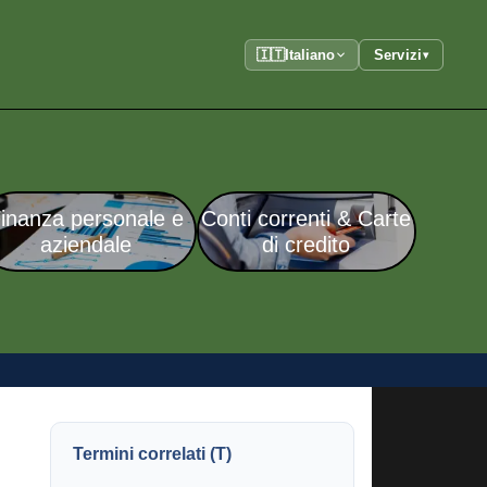
🇮🇹
Italiano
Servizi
▾
inanza personale e
Conti correnti & Carte
aziendale
di credito
Termini correlati (T)