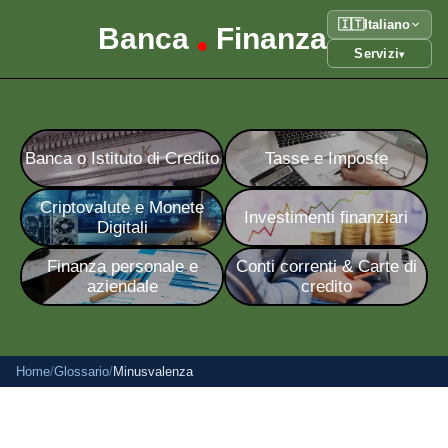
🇮🇹
Italiano
Banca
Finanza
•
Servizi
▾
Banca o Istituto di Credito
Tasse e Imposte
Criptovalute e Monete
Investimenti finanziari
Digitali
Finanza personale e
Conti correnti & Carte di
aziendale
credito
Home
/
Glossario
/
Minusvalenza