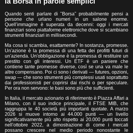
la Borsa in parole semplici
Quando senti parlare di "Borsa" probabilmente pensi a
persone che urlano numeri in un salone enorme.
Quell'immagine è superata da decenni: oggi i mercati
finanziari sono piattaforme elettroniche dove si scambiano
strumenti finanziari in millisecondi.
Ma cosa si scambia, esattamente? In sostanza, promesse.
Un'azione è la promessa di una fetta dei profitti futuri di
un'azienda. Un'obbligazione è la promessa di restituire un
prestito con gli interessi. Un ETF è un paniere che
contiene tante promesse diverse, così se una va male le
altre compensano. Poi ci sono i derivati — futures, opzioni,
swap — che sono strumenti più complessi usati soprattutto
dai professionisti per coprirsi dai rischi o per speculare.
Per ora non servono: le basi sono più che sufficienti.
In Italia, il mercato azionario di riferimento è Piazza Affari a
Milano, con il suo indice principale, il FTSE MIB, che
raggruppa le 40 società più importanti quotate. A marzo
2026 si muove intorno ai 44.000 punti — un livello
significativamente più alto rispetto ai 20.000 punti toccati
nell'ottobre 2022, a dimostrazione di come i mercati
possano crescere nel medio periodo nonostante le