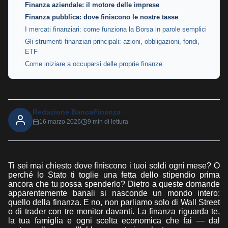
Finanza aziendale: il motore delle imprese
Finanza pubblica: dove finiscono le nostre tasse
I mercati finanziari: come funziona la Borsa in parole semplici
Gli strumenti finanziari principali: azioni, obbligazioni, fondi,
ETF
Come iniziare a occuparsi delle proprie finanze
Redazione BancaFinanza
16 marzo 2026
9 min di lettura
Ti sei mai chiesto dove finiscono i tuoi soldi ogni mese? O
perché lo Stato ti toglie una fetta dello stipendio prima
ancora che tu possa spenderlo? Dietro a queste domande
apparentemente banali si nasconde un mondo intero:
quello della finanza. E no, non parliamo solo di Wall Street
o di trader con tre monitor davanti. La finanza riguarda te,
la tua famiglia e ogni scelta economica che fai — dal