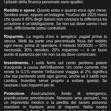
I pilastri della finanza personale sono quattro:
Reddito e spese.
Quanto entra e quanto esce ogni mese.
Sembra ovvio, eppure un'indagine YouGov del 2025 rivela
che quasi il 45% degli italiani non conosce la differenza tra
un'azione e un'obbligazione. Se non sai dove vanno i tuoi
soldi, difficilmente potrai controllarli.
Risparmio.
La regola d'oro è semplice:
pagati prima tu
stesso
. Metti da parte una percentuale fissa del reddito
ogni mese, prima di spendere. Il metodo 50/30/20 — 50%
necessità, 30% desideri, 20% risparmio — è un buon
punto di partenza per chi non sa da dove cominciare.
Investimento.
I soldi fermi sul conto perdono potere
d'acquisto a causa dell'inflazione. Un conto corrente che
rende lo 0,1% mentre l'inflazione viaggia al 2% significa
che stai perdendo soldi ogni giorno, anche se il saldo non
cambia. Investire serve proprio a evitare questo: far
lavorare i tuoi risparmi per te.
Protezione.
Assicurazioni, fondo di emergenza,
pianificazione previdenziale. Nessuno ama pensarci, ma
un imprevisto medico o la perdita del lavoro possono
mandare in frantumi anni di risparmi. Nella nostra