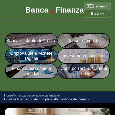
🇮🇹
Italiano
Banca
Finanza
•
Servizi
▾
Banca o Istituto di Credito
Tasse e Imposte
Criptovalute e Monete
Investimenti finanziari
Digitali
Finanza personale e
Conti correnti & Carte di
aziendale
credito
Home
/
Finanza personale e aziendale
/
Cos'è la finanza: guida completa alla gestione del denaro