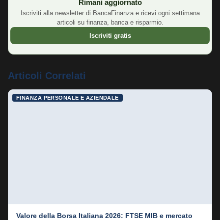
Rimani aggiornato
Occuparsi delle proprie finanze non richiede una laurea in
Iscriviti alla newsletter di BancaFinanza e ricevi ogni settimana
economia. Richiede curiosità, un po' di disciplina e la
articoli su finanza, banca e risparmio.
volontà di smettere di delegare ad altri le decisioni che
Iscriviti gratis
riguardano i tuoi soldi. Il momento migliore per iniziare era
dieci anni fa. Il secondo momento migliore è adesso.
Articoli Correlati
FINANZA PERSONALE E AZIENDALE
Valore della Borsa Italiana 2026: FTSE MIB e mercato