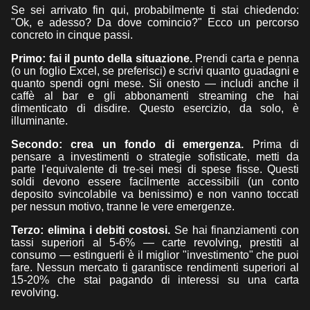
Se sei arrivato fin qui, probabilmente ti stai chiedendo:
"Ok, e adesso? Da dove comincio?" Ecco un percorso
concreto in cinque passi.
Primo: fai il punto della situazione.
Prendi carta e penna
(o un foglio Excel, se preferisci) e scrivi quanto guadagni e
quanto spendi ogni mese. Sii onesto — includi anche il
caffè al bar e gli abbonamenti streaming che hai
dimenticato di disdire. Questo esercizio, da solo, è
illuminante.
Secondo: crea un fondo di emergenza.
Prima di
pensare a investimenti o strategie sofisticate, metti da
parte l'equivalente di tre-sei mesi di spese fisse. Questi
soldi devono essere facilmente accessibili (un conto
deposito svincolabile va benissimo) e non vanno toccati
per nessun motivo, tranne le vere emergenze.
Terzo: elimina i debiti costosi.
Se hai finanziamenti con
tassi superiori al 5-6% — carte revolving, prestiti al
consumo — estinguerli è il miglior "investimento" che puoi
fare. Nessun mercato ti garantisce rendimenti superiori al
15-20% che stai pagando di interessi su una carta
revolving.