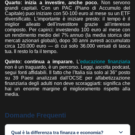
Quarto: inizia a investire, anche poco.
Non servono
grandi capitali. Con un PAC (Piano di Accumulo del
Capitale) puoi iniziare con 50-100 euro al mese su un ETF
diversificato. L'importante è iniziare presto: il tempo è il
miglior alleato dell'investitore grazie all'interesse
composto. Per capirci: investendo 100 euro al mese con
un rendimento medio del 7% annuo (la media storica dei
mercati azionari globali), dopo 30 anni avresti accumulato
circa 120.000 euro — di cui solo 36.000 versati di tasca
tua. Il resto lo fa il tempo.
Quinto: continua a imparare.
L'
educazione finanziaria
non è un traguardo, è un percorso. Leggi, ascolta podcast,
segui fonti affidabili. Il fatto che l'Italia sia solo al 36° posto
su 39 Paesi analizzati dall'OCSE per alfabetizzazione
finanziaria degli adulti non deve scoraggiarti: significa che
hai un enorme margine di miglioramento rispetto alla
media.
Domande Frequenti
Qual è la differenza tra finanza e economia?