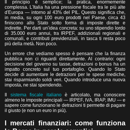
Il principio è semplice; la pratica, enormemente
complessa. L'Italia ha una pressione fiscale tra le più alte
d'Europa — intorno al 43% del PIL. Questo significa che,
in media, su ogni 100 euro prodotti nel Paese, circa 43
finiscono allo Stato sotto forma di imposte dirette e
indirette. Per darti un'idea concreta: su uno stipendio lordo
di 35.000 euro annui, tra IRPEF, addizionali regionali e
comunali, e contributi previdenziali, in tasca ti resta poco
più della metà. Non poco.
Un errore che vediamo spesso è pensare che la finanza
pubblica non ci riguardi direttamente. Al contrario: ogni
decisione del governo su tasse, detrazioni o bonus ha un
impatto concreto sul tuo portafoglio. Quando lo Stato
decide di aumentare le detrazioni per le spese mediche,
stai risparmiando soldi veri. Quando introduce una nuova
imposta, ne stai spendendo.
Il
sistema fiscale italiano
è articolato, ma conoscere
almeno le imposte principali — IRPEF, IVA, IRAP, IMU — e
sapere come funzionano le detrazioni ti permette di pagare
il giusto (e non un euro in più).
I mercati finanziari: come funziona