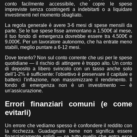
conto facilmente accessibile, che copre le spese
impreviste senza costringerti a indebitarti o a liquidare
investimenti nel momento sbagliato.
La regola generale è avere 3-6 mesi di spese mensili da
parte. Se le tue spese fisse ammontano a 1.500€ al mese,
il tuo fondo di emergenza dovrebbe essere tra 4.500€ e
9.000€. Per un lavoratore autonomo, che ha entrate meno
stabili, meglio puntare a 6-12 mesi.
Dove tenerlo? Non sul conto corrente che usi per le spese
quotidiane — il rischio di attingere è troppo alto. Un conto
di deposito a libero svincolo con un tasso anche solo
dell'1-2% è sufficiente: l'obiettivo è preservare il capitale e
batterci l'inflazione, non massimizzare il rendimento. Il
fondo di emergenza non è un investimento — è
un'assicurazione.
Errori finanziari comuni (e come
evitarli)
Un errore che vediamo spesso è confondere il reddito con
la ricchezza. Guadagnare bene non significa essere
finanziariamente solidi — se tutto quello che entra esce