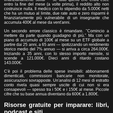
entro la fine del mese (a volte prima), il reddito alto non
costruisce nulla. Il medico con lo stipendio da 5.000€ netti
che ha un mutuo al limite, due rate auto e zero risparmi è
finanziariamente più vulnerabile di un insegnante che
accumula 400€ al mese da vent'anni.
Un secondo errore classico è rimandare. "Comincio a
mettere da parte quando guadagno di più." Ma con un
piano di accumulo di 100€ al mese su un ETF globale a
partire dai 25 anni, a 65 anni — ipotizzando un rendimento
storico medio del 7% annuo — si arriva a circa 264.000€.
Iniziando a 35 anni, con lo stesso importo mensile, si
scende a 121.000€. Dieci anni di ritardo costano
143.000€.
C'è poi il problema delle spese invisibili: abbonamenti
dimenticati, commissioni bancarie non monitorate,
assicurazioni sovrapposte. Un'analisi di 12 mesi di estratto
conto rivela quasi sempre uscite di cui non si era
consapevoli — spesso tra i 50€ e i 150€ al mese. Piccole
cifre che su base annua diventano da 600€ a 1.800€.
Risorse gratuite per imparare: libri,
podcast e siti