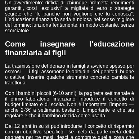
Un avvertimento: diffida di chiunque prometta rendimenti
garantiti, corsi "esclusivi" a migliaia di euro o strategie
segrete che "le banche non vogliono che tu conosca".
L'educazione finanziaria seria è noiosa nel senso migliore
del termine: funziona lentamente, in modo costante, senza
scorciatoie.
Come insegnare l'educazione
finanziaria ai figli
La trasmissione del denaro in famiglia avviene spesso per
osmosi — i figli assorbono le abitudini dei genitori, buone
o cattive. Inserire qualche strumento concreto cambia la
traiettoria.
Con i bambini piccoli (6-10 anni), la paghetta settimanale è
il primo laboratorio finanziario: introduce il concetto di
budget limitato e di scelta. Non è importante l'importo —
anche 2-3€ a settimana bastano. L'importante è che sia
regolare e che il bambino decida come usarla.
Dai 12 anni in su si può introdurre il concetto di risparmio
con un obiettivo specifico: "se metti da parte metà della
paghetta per tre mesi, riesci a comprare quella cosa che