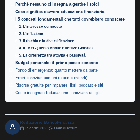
Perché nessuno ci insegna a gestire i soldi
Cosa significa davvero educazione finanziaria
I 5 concetti fondamentali che tutti dovrebbero conoscere
1. L'interesse composto
2. L'inflazione
3. Il rischio e la diversificazione
4. Il TAEG (Tasso Annuo Effettivo Globale)
5. La differenza tra attività e passività
Budget personale: il primo passo concreto
Fondo di emergenza: quanto mettere da parte
Errori finanziari comuni (e come evitarli)
Risorse gratuite per imparare: libri, podcast e siti
Come insegnare l'educazione finanziaria ai figli
Redazione BancaFinanza
17 aprile 2026
9 min di lettura