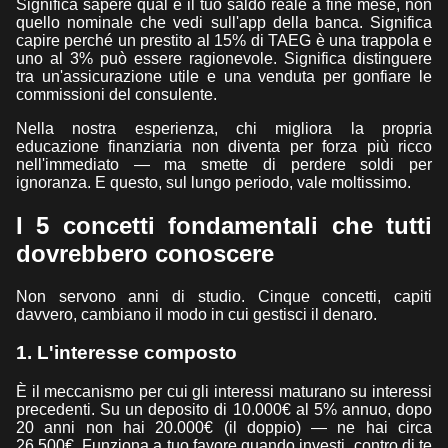
Significa sapere qual è il tuo saldo reale a fine mese, non
quello nominale che vedi sull'app della banca. Significa
capire perché un prestito al 15% di TAEG è una trappola e
uno al 3% può essere ragionevole. Significa distinguere
tra un'assicurazione utile e una venduta per gonfiare le
commissioni del consulente.
Nella nostra esperienza, chi migliora la propria
educazione finanziaria non diventa per forza più ricco
nell'immediato — ma smette di perdere soldi per
ignoranza. E questo, sul lungo periodo, vale moltissimo.
I 5 concetti fondamentali che tutti
dovrebbero conoscere
Non servono anni di studio. Cinque concetti, capiti
davvero, cambiano il modo in cui gestisci il denaro.
1. L'interesse composto
È il meccanismo per cui gli interessi maturano su interessi
precedenti. Su un deposito di 10.000€ al 5% annuo, dopo
20 anni non hai 20.000€ (il doppio) — ne hai circa
26.500€. Funziona a tuo favore quando investi, contro di te