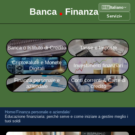
🇮🇹
Italiano
Banca
Finanza
•
Servizi
▾
Banca o Istituto di Credito
Tasse e Imposte
Criptovalute e Monete
Investimenti finanziari
Digitali
Finanza personale e
Conti correnti & Carte di
aziendale
credito
Home
/
Finanza personale e aziendale
/
Educazione finanziaria: perché serve e come iniziare a gestire meglio i
tuoi soldi