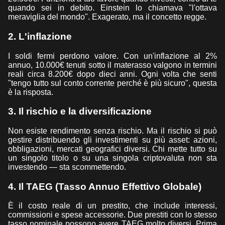
quando sei in debito. Einstein lo chiamava "l'ottava
meraviglia del mondo". Exagerato, ma il concetto regge.
2. L'inflazione
I soldi fermi perdono valore. Con un'inflazione al 2%
annuo, 10.000€ tenuti sotto il materasso valgono in termini
reali circa 8.200€ dopo dieci anni. Ogni volta che senti
"tengo tutto sul conto corrente perché è più sicuro", questa
è la risposta.
3. Il rischio e la diversificazione
Non esiste rendimento senza rischio. Ma il rischio si può
gestire distribuendo gli investimenti su più asset: azioni,
obbligazioni, mercati geografici diversi. Chi mette tutto su
un singolo titolo o su una singola criptovaluta non sta
investendo — sta scommettendo.
4. Il TAEG (Tasso Annuo Effettivo Globale)
È il costo reale di un prestito, che include interessi,
commissioni e spese accessorie. Due prestiti con lo stesso
tasso nominale possono avere TAEG molto diversi. Prima