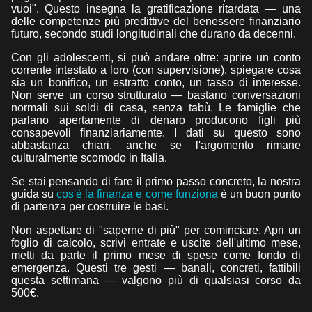
vuoi". Questo insegna la gratificazione ritardata — una
delle competenze più predittive del benessere finanziario
futuro, secondo studi longitudinali che durano da decenni.
Con gli adolescenti, si può andare oltre: aprire un conto
corrente intestato a loro (con supervisione), spiegare cosa
sia un bonifico, un estratto conto, un tasso di interesse.
Non serve un corso strutturato — bastano conversazioni
normali sui soldi di casa, senza tabù. Le famiglie che
parlano apertamente di denaro producono figli più
consapevoli finanziariamente. I dati su questo sono
abbastanza chiari, anche se l'argomento rimane
culturalmente scomodo in Italia.
Se stai pensando di fare il primo passo concreto, la nostra
guida su
cos'è la finanza e come funziona
è un buon punto
di partenza per costruire le basi.
Non aspettare di "saperne di più" per cominciare. Apri un
foglio di calcolo, scrivi entrate e uscite dell'ultimo mese,
metti da parte il primo mese di spese come fondo di
emergenza. Questi tre gesti — banali, concreti, fattibili
questa settimana — valgono più di qualsiasi corso da
500€.