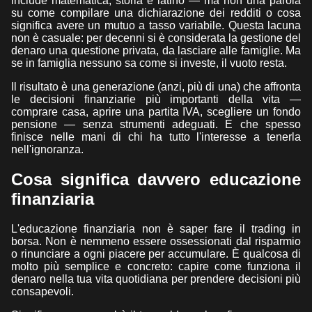
include matematica, storia e latino — ma non una parola
su come compilare una dichiarazione dei redditi o cosa
significa avere un mutuo a tasso variabile. Questa lacuna
non è casuale: per decenni si è considerata la gestione del
denaro una questione privata, da lasciare alle famiglie. Ma
se in famiglia nessuno sa come si investe, il vuoto resta.
Il risultato è una generazione (anzi, più di una) che affronta
le decisioni finanziarie più importanti della vita —
comprare casa, aprire una partita IVA, scegliere un fondo
pensione — senza strumenti adeguati. E che spesso
finisce nelle mani di chi ha tutto l'interesse a tenerla
nell'ignoranza.
Cosa significa davvero educazione
finanziaria
L'educazione finanziaria non è saper fare il trading in
borsa. Non è nemmeno essere ossessionati dal risparmio
o rinunciare a ogni piacere per accumulare. È qualcosa di
molto più semplice e concreto: capire come funziona il
denaro nella tua vita quotidiana per prendere decisioni più
consapevoli.