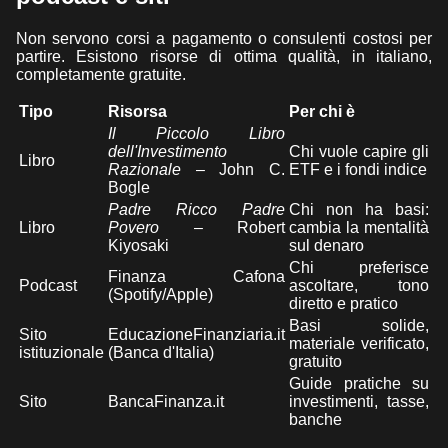
Non servono corsi a pagamento o consulenti costosi per
partire. Esistono risorse di ottima qualità, in italiano,
completamente gratuite.
Tipo
Risorsa
Per chi è
Il Piccolo Libro
dell'Investimento
Chi vuole capire gli
Libro
Razionale
– John C.
ETF e i fondi indice
Bogle
Padre Ricco Padre
Chi non ha basi:
Libro
Povero
– Robert
cambia la mentalità
Kiyosaki
sul denaro
Chi preferisce
Finanza Cafona
Podcast
ascoltare, tono
(Spotify/Apple)
diretto e pratico
Basi solide,
Sito
EducazioneFinanziaria.it
materiale verificato,
istituzionale
(Banca d'Italia)
gratuito
Guide pratiche su
Sito
BancaFinanza.it
investimenti, tasse,
banche