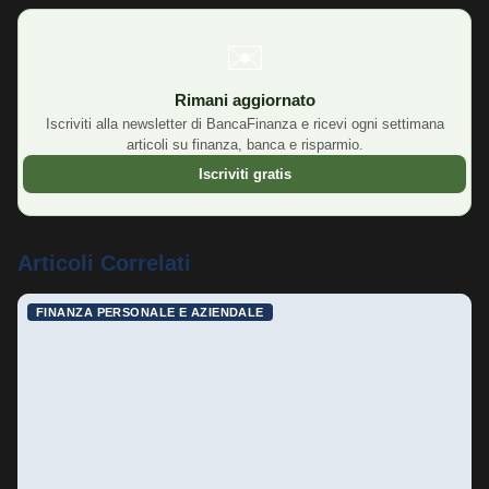
col denaro. Per la parte fiscale italiana, le guide
dell'Agenzia delle Entrate sono più aggiornate di qualsiasi
✉️
libro a stampa.
Rimani aggiornato
Iscriviti alla newsletter di BancaFinanza e ricevi ogni settimana
articoli su finanza, banca e risparmio.
Iscriviti gratis
Articoli Correlati
FINANZA PERSONALE E AZIENDALE