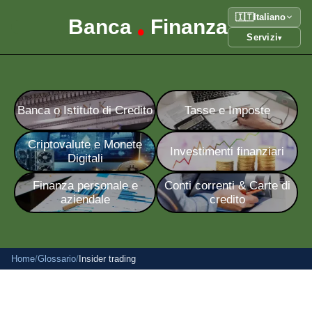
🇮🇹
Italiano
Banca
Finanza
•
Servizi
▾
Banca o Istituto di Credito
Tasse e Imposte
Criptovalute e Monete
Investimenti finanziari
Digitali
Finanza personale e
Conti correnti & Carte di
aziendale
credito
Home
/
Glossario
/
Insider trading