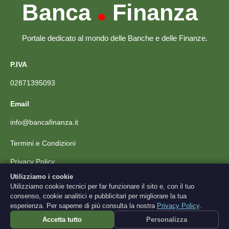
Banca
Finanza
•
Portale dedicato al mondo delle Banche e delle Finanze.
P.IVA
02871395093
Email
info@bancafinanza.it
Termini e Condizioni
Privacy Policy
Utilizziamo i cookie
Utilizziamo cookie tecnici per far funzionare il sito e, con il tuo
Scarica l'App
consenso, cookie analitici e pubblicitari per migliorare la tua
esperienza. Per saperne di più consulta la nostra
Privacy Policy
.
Gratis · Nessun app store richiesto
Accetta tutto
Personalizza