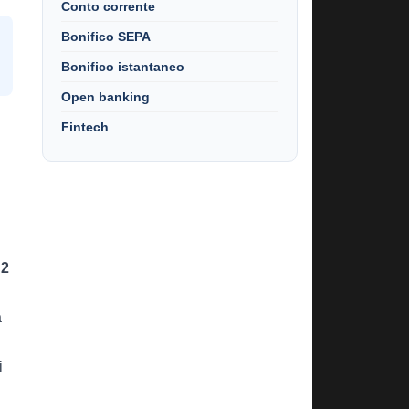
Conto corrente
Bonifico SEPA
Bonifico istantaneo
Open banking
Fintech
2
a
i