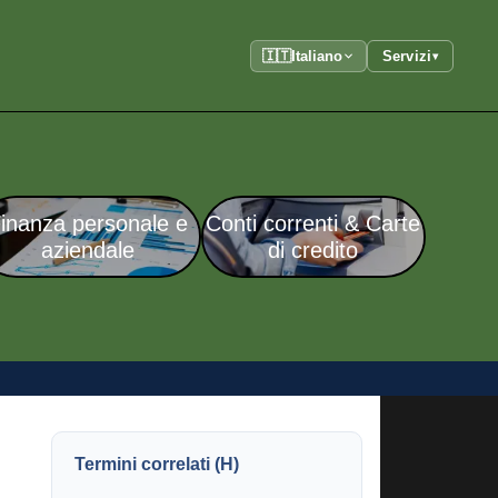
🇮🇹
Italiano
Servizi
▾
inanza personale e
Conti correnti & Carte
aziendale
di credito
Termini correlati (H)