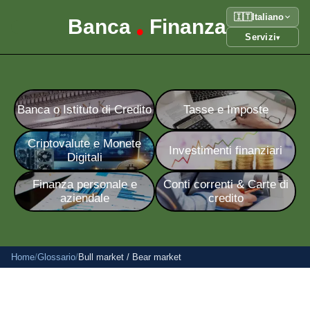
🇮🇹
Italiano
Banca
Finanza
•
Servizi
▾
Banca o Istituto di Credito
Tasse e Imposte
Criptovalute e Monete
Investimenti finanziari
Digitali
Finanza personale e
Conti correnti & Carte di
aziendale
credito
Home
/
Glossario
/
Bull market / Bear market