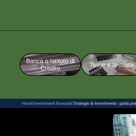
Banca o Istituto di
Tasse e Imposte
Credito
Home
/
Investimenti finanziari
/
Strategie di investimento: guida prat