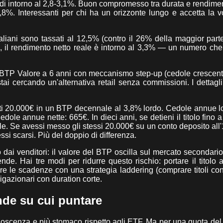
ordi intorno al 2,8-3,1%. Buon compromesso tra durata e rendime
,8%. Interessanti per chi ha un orizzonte lungo e accetta la vol
taliani sono tassati al 12,5% (contro il 26% della maggior parte 
o, il rendimento netto reale è intorno al 3,3% — un numero che
 BTP Valore a 6 anni con meccanismo step-up (cedole crescent
tai cercando un'alternativa retail senza commissioni. I dettagli
sti 20.000€ in un BTP decennale al 3,8% lordo. Cedole annue l
le annue nette: 665€. In dieci anni, se detieni il titolo fino 
ale. Se avessi messo gli stessi 20.000€ su un conto deposito all'
essi scarsi. Più del doppio di differenza.
ai venditori: il valore del BTP oscilla sul mercato secondario.
ende. Hai tre modi per ridurre questo rischio: portare il titolo
are le scadenze con una strategia laddering (comprare titoli c
igazionari con duration corte.
nde su cui puntare
onoscenza e più stomaco rispetto agli ETF. Ma per una quota del 