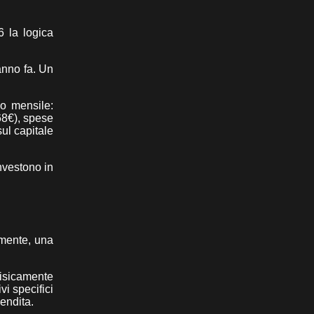
6 la logica
anno fa. Un
io mensile:
68€), spese
ul capitale
nvestono in
amente, una
fisicamente
i specifici
vendita.