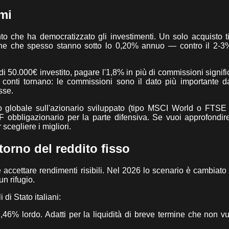
imi
 che ha democratizzato gli investimenti. Un solo acquisto t
ione che spesso stanno sotto lo 0,20% annuo — contro il 2-3
 di 50.000€ investito, pagare l'1,8% in più di commissioni signif
 i conti tornano: le commissioni sono il dato più importante 
sse.
 globale sull'azionario sviluppato (tipo MSCI World o FTSE 
 obbligazionario per la parte difensiva. Se vuoi approfondi
r scegliere i migliori.
ritorno del reddito fisso
 accettare rendimenti risibili. Nel 2026 lo scenario è cambiato e
n rifugio.
 di Stato italiani:
2,46% lordo. Adatti per la liquidità di breve termine che non vu