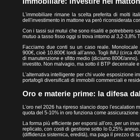
Immobiliare: investire nel matto
L'immobiliare rimane la scelta preferita di molti ita
dell'investimento in mattone va però riconsiderata co
Con i tassi sui mutui che sono risaliti e potrebbero 
mutuo a tasso fisso oggi si trova intorno al 3,2-3,8% T
Facciamo due conti su un caso reale. Monolocale a
900€, cioè 10.800€ lordi all'anno. Togli IMU (circa 4
di manutenzione e sfitto medio (diciamo 800€/anno). R
investito. Non malvagio, ma sotto il BTP decennale e 
L'alternativa intelligente per chi vuole esposizione
portafogli diversificati di immobili commerciali e reside
Oro e materie prime: la difesa dal
L'oro nel 2026 ha ripreso slancio dopo l'escalation m
quota del 5-10% in oro funziona come assicurazione con
La forma più efficiente per esporsi all'oro, per un i
replicato, con costi di gestione sotto lo 0,25% annuo.
(diffidenza sistemica, eredità), ma paga il prezzo di s