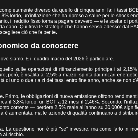
 completamente diverso da quello di cinque anni fa: i tassi BC
,8% lordo, un'inflazione che ha ripreso a salire per lo shock ene
io, il reddito fisso torna a pagare davvero — e le scelte di port
 da capo. Qui trovi le strategie che hanno senso adesso: dal PA
 scegliere ciò che fa per te.
economico da conoscere
 dove siamo. E il quadro macro del 2026 è particolare.
ello sulle operazioni di rifinanziamento principali al 2,15% 
o, però, è risalita al 2,5% a marzo, spinta dai rincari energetici
ità di uno o due rialzi dei tassi entro fine anno, anche se non c
ete. Primo, le obbligazioni di nuova emissione offrono rendimenti
ca il 3,8% lordo, un BOT a 12 mesi il 2,46%. Secondo, l'infla
 conto corrente — perdere 2,5% reale all'anno su 30.000€ signifi
ia è aumentata, ma le aziende di qualità continuano a distribuir
ta. La questione non è più "se" investire, ma come farlo in m
 al rischio.