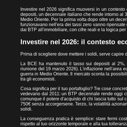
Investire nel 2026 significa muoversi in un contesto
depositi, un decennale italiano che rende intorno al 3
Medio Oriente. Per la prima volta dopo oltre un decenn
funzionavano nell'era dei tassi zero vanno ripensate
dai BTP all'immobiliare, con cifre reali e la logica per
Investire nel 2026: il contesto 
Prima di scegliere dove mettere i soldi, serve capire
La BCE ha mantenuto il tasso sui depositi al 2%, qu
riunione del 19 marzo 2026). L'inflazione nell'area eur
guerra in Medio Oriente. Il mercato sconta la possibil
tra gli economisti.
Cosa significa per il tuo portafoglio? Tre cose concr
vedevano dal 2011: un BTP decennale rende oggi cir
comunque il potere d'acquisto di chi lascia tutto sul
750€ senza accorgersene. Terzo, la volatilità azionar
solidi.
La conseguenza pratica è semplice: stare fermi cos
rispetto al tuo orizzonte temporale e alla tua tolleranza