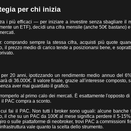
egia per chi inizia
a i più efficaci — per iniziare a investire senza sbagliare il
amente un ETF), decidi una cifra mensile (anche 50€ bastano) e
mercati.
g
: comprando sempre la stessa cifra, acquisti più quote quan
l prezzo medio di carico tende a posizionarsi bene, e soprattu
privato.
per 20 anni, ipotizzando un rendimento medio annuo del 6%
 sarà di 36.000€. Il valore finale, grazie all'interesse composto, 
senza aver mai guardato il grafico.
romperlo al primo calo dei mercati. È esattamente l'opposto di
ui il PAC compra a sconto.
cui fai il PAC. Non tutti i broker sono uguali: alcune banche t
o, il che su un PAC da 100€ al mese significa perdere il 5-15% 
ro o sulle piattaforme di neobroker, trovi PAC a commissioni f
l'infrastruttura vale quanto la scelta dello strumento.