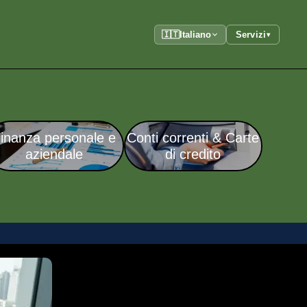
🇮🇹
Italiano
Servizi
▾
inanza personale e
Conti correnti & Carte
aziendale
di credito