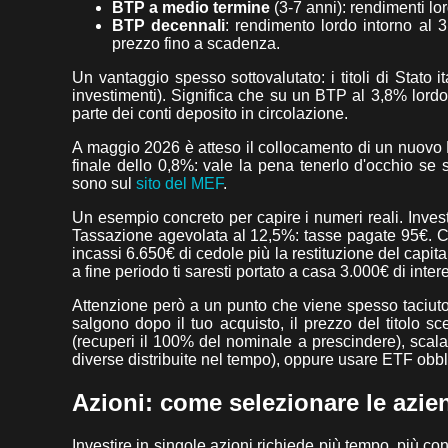
BTP a medio termine
(3-7 anni): rendimenti l
BTP decennali
: rendimento lordo intorno al 3
prezzo fino a scadenza.
Un vantaggio spesso sottovalutato: i titoli di Stato i
investimenti). Significa che su un BTP al 3,8% lord
parte dei conti deposito in circolazione.
A maggio 2026 è atteso il collocamento di un nuovo
finale dello 0,8%: vale la pena tenerlo d'occhio se s
sono sul
sito del MEF
.
Un esempio concreto per capire i numeri reali. Inve
Tassazione agevolata al 12,5%: tasse pagate 95€. Cedo
incassi 6.650€ di cedole più la restituzione del capit
a fine periodo ti saresti portato a casa 3.000€ di inter
Attenzione però a un punto che viene spesso taciuto d
salgono dopo il tuo acquisto, il prezzo del titolo sc
(recuperi il 100% del nominale a prescindere), scal
diverse distribuite nel tempo), oppure usare ETF obbl
Azioni: come selezionare le azie
Investire in singole azioni richiede più tempo, più c