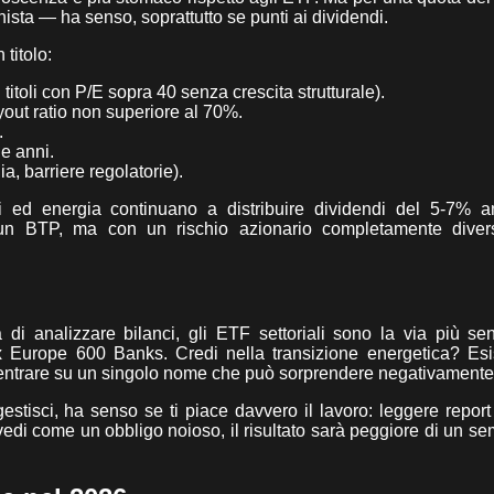
ista — ha senso, soprattutto se punti ai dividendi.
 titolo:
i titoli con P/E sopra 40 senza crescita strutturale).
out ratio non superiore al 70%.
.
e anni.
a, barriere regolatorie).
iari ed energia continuano a distribuire dividendi del 5-7%
di un BTP, ma con un rischio azionario completamente div
i analizzare bilanci, gli ETF settoriali sono la via più se
 Europe 600 Banks. Credi nella transizione energetica? Es
ncentrare su un singolo nome che può sorprendere negativamente
gestisci, ha senso se ti piace davvero il lavoro: leggere report 
edi come un obbligo noioso, il risultato sarà peggiore di un s