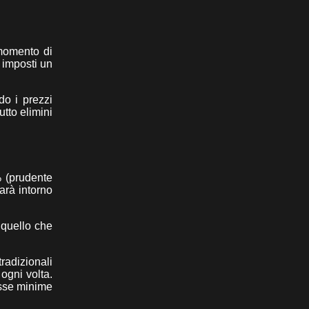
 momento di
 imposti un
do i prezzi
tto elimini
 (prudente
sarà intorno
 quello che
radizionali
ogni volta.
isse minime