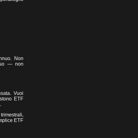
 annuo. Non
erso — non
nsata. Vuoi
istono ETF
.
trimestrali,
emplice ETF