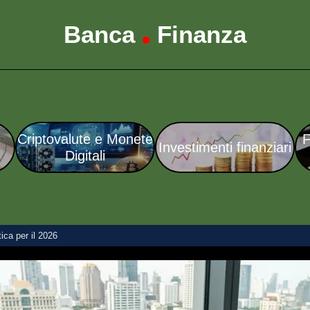
Banca
Finanza
•
Criptovalute e Monete
F
Investimenti finanziari
Digitali
ica per il 2026