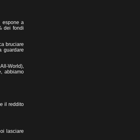
i espone a
% dei fondi
ica bruciare
da guardare
All-World),
re, abbiamo
 il reddito
oi lasciare