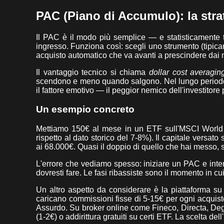
PAC (Piano di Accumulo): la strat
Il PAC è il modo più semplice — e statisticamente tr
ingresso. Funziona così: scegli uno strumento (tipic
acquisto automatico che va avanti a prescindere dai 
Il vantaggio tecnico si chiama
dollar cost averagin
scendono e meno quando salgono. Nel lungo periodo, i
il fattore emotivo — il peggior nemico dell'investitore 
Un esempio concreto
Mettiamo 150€ al mese in un ETF sull'MSCI World 
rispetto al dato storico del 7-8%). Il capitale versato
ai 68.000€. Quasi il doppio di quello che hai messo, 
L'errore che vediamo spesso: iniziare un PAC e inter
dovresti fare. Le fasi ribassiste sono il momento in c
Un altro aspetto da considerare è la piattaforma su 
caricano commissioni fisse di 5-15€ per ogni acquist
Assurdo. Su broker online come Fineco, Directa, Degi
(1-2€) o addirittura gratuiti su certi ETF. La scelta del