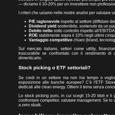
— diciamo il 10-20% per un investitore non profession
I criteri che usiamo nelle nostre analisi per valutare un
P/E ragionevole
rispetto al settore (diffidare de
Dividend yield
sostenibile, sostenuto da un pay
Debito netto
sotto controllo rispetto all'EBITDA
ROE
stabilmente sopra il 10% negli ultimi cinqu
Vantaggio competitivo
chiaro (brand, tecnologi
Sul mercato italiano, settori come utility, finanz
trascurabile se confrontato con il rendimento 
dimenticarlo.
Stock picking o ETF settoriali?
Se credi in un settore ma non hai tempo o voglia d
esposizione alle banche europee? C'è l'ETF Stoxx
dedicati alle clean energy. Ottieni il tema senza co
Lo stock picking puro, in cui scegli 15-20 titoli e li 
confrontare competitor, valutare management. Se lo v
a zero sbatti.