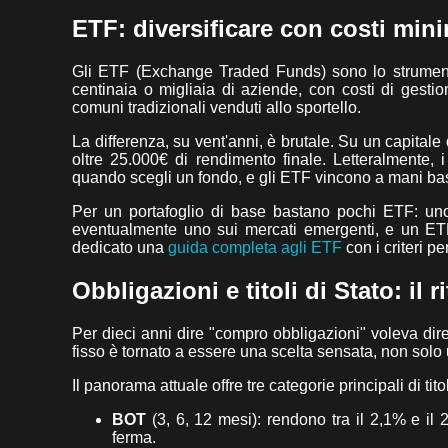
ETF: diversificare con costi min
Gli ETF (Exchange Traded Funds) sono lo strumento
centinaia o migliaia di aziende, con costi di gest
comuni tradizionali venduti allo sportello.
La differenza, su vent'anni, è brutale. Su un capitale
oltre 25.000€ di rendimento finale. Letteralmente,
quando scegli un fondo, e gli ETF vincono a mani ba
Per un portafoglio di base bastano pochi ETF: uno
eventualmente uno sui mercati emergenti, e un ETF
dedicato una
guida completa agli ETF
con i criteri pe
Obbligazioni e titoli di Stato: il 
Per dieci anni dire "compro obbligazioni" voleva dire
fisso è tornato a essere una scelta sensata, non solo u
Il panorama attuale offre tre categorie principali di titoli
BOT
(3, 6, 12 mesi): rendono tra il 2,1% e il 
ferma.