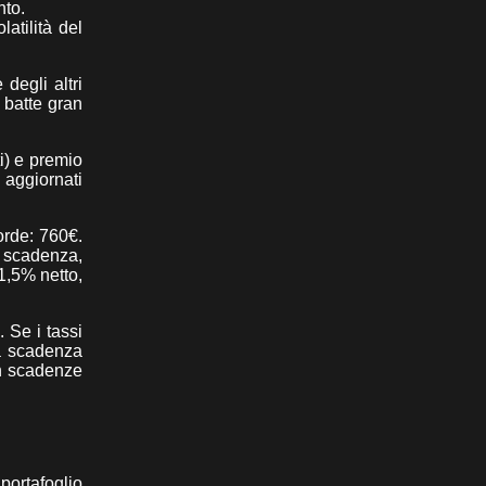
nto.
atilità del
degli altri
 batte gran
i) e premio
 aggiornati
orde: 760€.
a scadenza,
1,5% netto,
 Se i tassi
 a scadenza
on scadenze
portafoglio