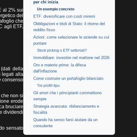
per chi inizia
Un esempio concreto
E al 2% sui
rgetico del
ETF: diversificare con costi minimi
afoglio che
Obbligazioni e titoli di Stato: il ritorno del
C agli ETF,
reddito fisso
Azioni: come selezionare le aziende su cui
puntare
Stock picking o ETF settoriali?
Immobiliare: investire nel mattone nel 2026
Oro e materie prime: la difesa
(dati della
dall'inflazione
 legati alla
Come costruire un portafoglio bilanciato
'è consenso
Tre profili tipo
Gli errori che i principianti commettono
 che non si
sempre
zione erode
ca bruciare
Strategia avanzata: ribilanciamento e
e dividendi
fiscalità
Quando ha senso farsi aiutare da un
consulente
odo sensato