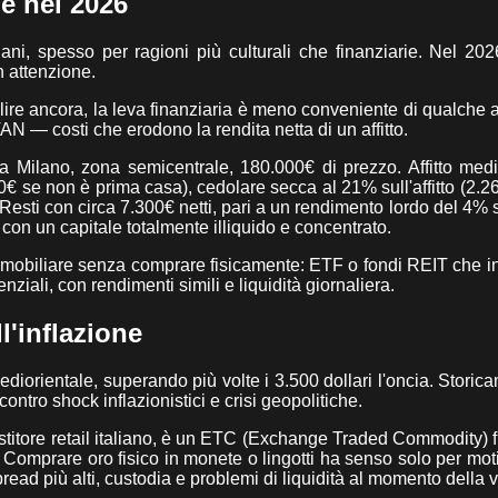
ne nel 2026
liani, spesso per ragioni più culturali che finanziarie. Nel 202
n attenzione.
salire ancora, la leva finanziaria è meno conveniente di qualche 
AN — costi che erodono la rendita netta di un affitto.
 Milano, zona semicentrale, 180.000€ di prezzo. Affitto med
00€ se non è prima casa), cedolare secca al 21% sull'affitto (2.2
esti con circa 7.300€ netti, pari a un rendimento lordo del 4% s
con un capitale totalmente illiquido e concentrato.
 immobiliare senza comprare fisicamente: ETF o fondi REIT che i
nziali, con rendimenti simili e liquidità giornaliera.
l'inflazione
ediorientale, superando più volte i 3.500 dollari l'oncia. Storic
tro shock inflazionistici e crisi geopolitiche.
nvestitore retail italiano, è un ETC (Exchange Traded Commodity) 
 Comprare oro fisico in monete o lingotti ha senso solo per motiv
pread più alti, custodia e problemi di liquidità al momento della 