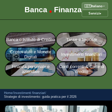
🇮🇹
Italiano
Banca
Finanza
•
Servizi
▾
Banca o Istituto di Credito
Tasse e Imposte
Criptovalute e Monete
Investimenti finanziari
Digitali
Finanza personale e
Conti correnti & Carte di
aziendale
credito
Home
/
Investimenti finanziari
/
Strategie di investimento: guida pratica per il 2026