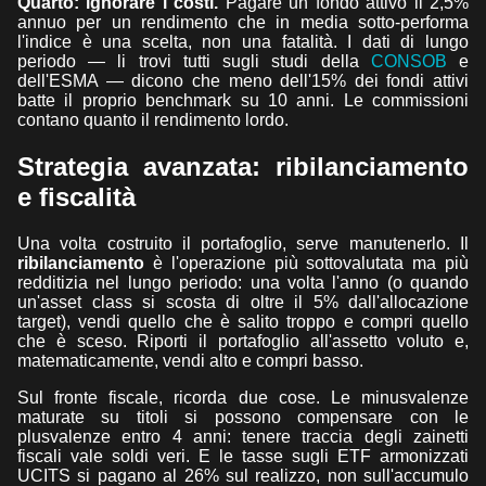
Quarto: ignorare i costi.
Pagare un fondo attivo il 2,5%
annuo per un rendimento che in media sotto-performa
l'indice è una scelta, non una fatalità. I dati di lungo
periodo — li trovi tutti sugli studi della
CONSOB
e
dell'ESMA — dicono che meno dell'15% dei fondi attivi
batte il proprio benchmark su 10 anni. Le commissioni
contano quanto il rendimento lordo.
Strategia avanzata: ribilanciamento
e fiscalità
Una volta costruito il portafoglio, serve manutenerlo. Il
ribilanciamento
è l'operazione più sottovalutata ma più
redditizia nel lungo periodo: una volta l'anno (o quando
un'asset class si scosta di oltre il 5% dall'allocazione
target), vendi quello che è salito troppo e compri quello
che è sceso. Riporti il portafoglio all'assetto voluto e,
matematicamente, vendi alto e compri basso.
Sul fronte fiscale, ricorda due cose. Le minusvalenze
maturate su titoli si possono compensare con le
plusvalenze entro 4 anni: tenere traccia degli zainetti
fiscali vale soldi veri. E le tasse sugli ETF armonizzati
UCITS si pagano al 26% sul realizzo, non sull'accumulo