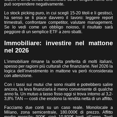
può sorprendere negativamente.
Lo stock picking puro, in cui scegli 15-20 titoli e li gestisci,
ha senso se ti piace davvero il lavoro: leggere report
trimestrali, confrontare competitor, valutare management.
Se lo vedi come un obbligo noioso, il risultato sarà
peggiore di un semplice ETF a zero sbatti.
Immobiliare: investire nel mattone
nel 2026
L'immobiliare rimane la scelta preferita di molti italiani,
spesso per ragioni più culturali che finanziarie. Nel 2026 la
logica dell'investimento in mattone va però riconsiderata
con attenzione.
Con i tassi sui mutui che sono risaliti e potrebbero salire
ancora, la leva finanziaria è meno conveniente di qualche
anno fa. Un mutuo a tasso fisso oggi si trova intorno al 3,2-
3,8% TAN — costi che erodono la rendita netta di un affitto.
Facciamo due conti su un caso reale. Monolocale a
Milano, zona semicentrale, 180.000€ di prezzo. Affitto
medio mensile: 900€, cioè 10.800€ lordi all'anno. Togli