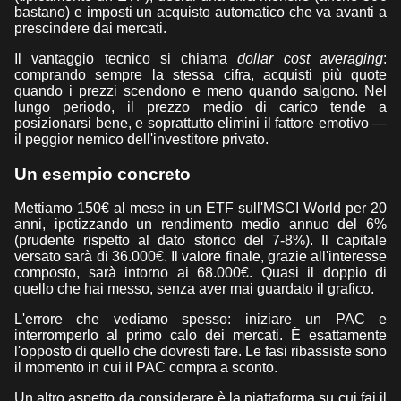
bastano) e imposti un acquisto automatico che va avanti a
prescindere dai mercati.
Il vantaggio tecnico si chiama
dollar cost averaging
:
comprando sempre la stessa cifra, acquisti più quote
quando i prezzi scendono e meno quando salgono. Nel
lungo periodo, il prezzo medio di carico tende a
posizionarsi bene, e soprattutto elimini il fattore emotivo —
il peggior nemico dell'investitore privato.
Un esempio concreto
Mettiamo 150€ al mese in un ETF sull'MSCI World per 20
anni, ipotizzando un rendimento medio annuo del 6%
(prudente rispetto al dato storico del 7-8%). Il capitale
versato sarà di 36.000€. Il valore finale, grazie all'interesse
composto, sarà intorno ai 68.000€. Quasi il doppio di
quello che hai messo, senza aver mai guardato il grafico.
L'errore che vediamo spesso: iniziare un PAC e
interromperlo al primo calo dei mercati. È esattamente
l'opposto di quello che dovresti fare. Le fasi ribassiste sono
il momento in cui il PAC compra a sconto.
Un altro aspetto da considerare è la piattaforma su cui fai il