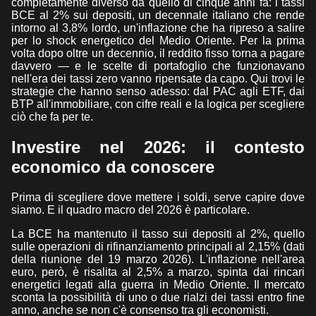
completamente diverso da quello di cinque anni fa: i tassi
BCE al 2% sui depositi, un decennale italiano che rende
intorno al 3,8% lordo, un'inflazione che ha ripreso a salire
per lo shock energetico del Medio Oriente. Per la prima
volta dopo oltre un decennio, il reddito fisso torna a pagare
davvero — e le scelte di portafoglio che funzionavano
nell'era dei tassi zero vanno ripensate da capo. Qui trovi le
strategie che hanno senso adesso: dal PAC agli ETF, dai
BTP all'immobiliare, con cifre reali e la logica per scegliere
ciò che fa per te.
Investire nel 2026: il contesto
economico da conoscere
Prima di scegliere dove mettere i soldi, serve capire dove
siamo. E il quadro macro del 2026 è particolare.
La BCE ha mantenuto il tasso sui depositi al 2%, quello
sulle operazioni di rifinanziamento principali al 2,15% (dati
della riunione del 19 marzo 2026). L'inflazione nell'area
euro, però, è risalita al 2,5% a marzo, spinta dai rincari
energetici legati alla guerra in Medio Oriente. Il mercato
sconta la possibilità di uno o due rialzi dei tassi entro fine
anno, anche se non c'è consenso tra gli economisti.