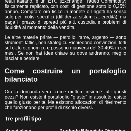
retail italiano, è un ETC (Exchange Traded Commodity)
fisicamente replicato, con costi di gestione sotto lo 0,25%
annuo. Comprare oro fisico in monete o lingotti ha senso
solo per motivi specifici (diffidenza sistemica, eredità), ma
paga il prezzo di spread più alti, custodia e problemi di
liquidità al momento della vendita.
Le altre materie prime — petrolio, rame, argento — sono
strumenti tattici, non strategici. Richiedono convinzioni forti
sul ciclo economico e possono muoversi del 30-40% in sei
mesi. Se non hai idee chiare su dove andranno, meglio
lasciarle perdere.
Come costruire un portafoglio
bilanciato
Ora la domanda vera: come mettere insieme tutti questi
pezzi? Non esiste il portafoglio "giusto" in assoluto, esiste
quello giusto per te. Ma esistono allocazioni di riferimento
che funzionano per profili di rischio diversi.
Tre profili tipo
Asset class
Prudente
Bilanciato
Dinamico