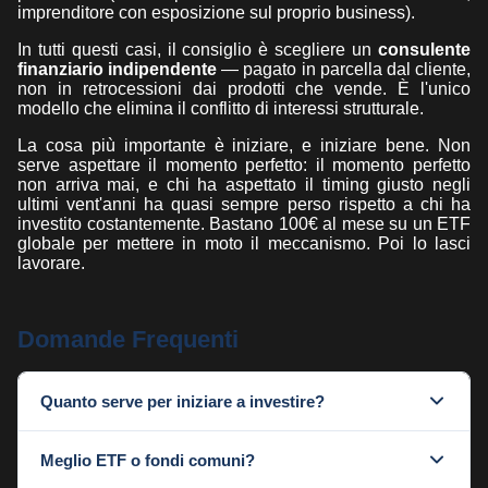
imprenditore con esposizione sul proprio business).
In tutti questi casi, il consiglio è scegliere un
consulente
finanziario indipendente
— pagato in parcella dal cliente,
non in retrocessioni dai prodotti che vende. È l'unico
modello che elimina il conflitto di interessi strutturale.
La cosa più importante è iniziare, e iniziare bene. Non
serve aspettare il momento perfetto: il momento perfetto
non arriva mai, e chi ha aspettato il timing giusto negli
ultimi vent'anni ha quasi sempre perso rispetto a chi ha
investito costantemente. Bastano 100€ al mese su un ETF
globale per mettere in moto il meccanismo. Poi lo lasci
lavorare.
Domande Frequenti
Quanto serve per iniziare a investire?
Bastano 50-100€ al mese con un PAC su un ETF globale.
Meglio ETF o fondi comuni?
La soglia di ingresso non è più una barriera: quello che