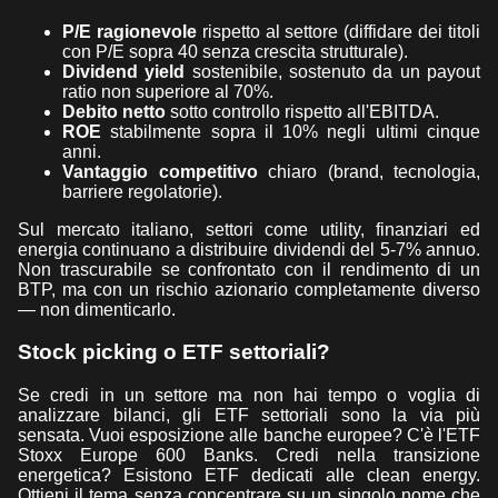
P/E ragionevole
rispetto al settore (diffidare dei titoli
con P/E sopra 40 senza crescita strutturale).
Dividend yield
sostenibile, sostenuto da un payout
ratio non superiore al 70%.
Debito netto
sotto controllo rispetto all'EBITDA.
ROE
stabilmente sopra il 10% negli ultimi cinque
anni.
Vantaggio competitivo
chiaro (brand, tecnologia,
barriere regolatorie).
Sul mercato italiano, settori come utility, finanziari ed
energia continuano a distribuire dividendi del 5-7% annuo.
Non trascurabile se confrontato con il rendimento di un
BTP, ma con un rischio azionario completamente diverso
— non dimenticarlo.
Stock picking o ETF settoriali?
Se credi in un settore ma non hai tempo o voglia di
analizzare bilanci, gli ETF settoriali sono la via più
sensata. Vuoi esposizione alle banche europee? C'è l'ETF
Stoxx Europe 600 Banks. Credi nella transizione
energetica? Esistono ETF dedicati alle clean energy.
Ottieni il tema senza concentrare su un singolo nome che