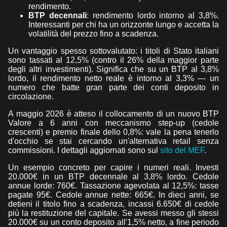
rendimento.
BTP decennali
: rendimento lordo intorno al 3,8%.
Interessanti per chi ha un orizzonte lungo e accetta la
volatilità del prezzo fino a scadenza.
Un vantaggio spesso sottovalutato: i titoli di Stato italiani
sono tassati al 12,5% (contro il 26% della maggior parte
degli altri investimenti). Significa che su un BTP al 3,8%
lordo, il rendimento netto reale è intorno al 3,3% — un
numero che batte gran parte dei conti deposito in
circolazione.
A maggio 2026 è atteso il collocamento di un nuovo BTP
Valore a 6 anni con meccanismo step-up (cedole
crescenti) e premio finale dello 0,8%: vale la pena tenerlo
d'occhio se stai cercando un'alternativa retail senza
commissioni. I dettagli aggiornati sono sul
sito del MEF
.
Un esempio concreto per capire i numeri reali. Investi
20.000€ in un BTP decennale al 3,8% lordo. Cedole
annue lorde: 760€. Tassazione agevolata al 12,5%: tasse
pagate 95€. Cedole annue nette: 665€. In dieci anni, se
detieni il titolo fino a scadenza, incassi 6.650€ di cedole
più la restituzione del capitale. Se avessi messo gli stessi
20.000€ su un conto deposito all'1,5% netto, a fine periodo