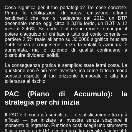
Cosa significa per il tuo portafoglio? Tre cose concrete.
Primo, le obbligazioni di nuova emissione offrono
rendimenti che non si vedevano dal 2011: un BTP
decennale rende oggi circa il 3,8% lordo, un BOT a 12
mesi il 2,46%. Secondo, l'inflazione erode comunque il
potere d'acquisto di chi lascia tutto sul conto corrente —
perdere 2,5% reale all'anno su 30.000€ significa bruciare
750€ senza accorgersene. Terzo, la volatilità azionaria è
aumentata, ma le aziende di qualità continuano a
distribuire dividendi solidi.
La conseguenza pratica è semplice: stare fermi costa. La
questione non è più "se" investire, ma come farlo in modo
sensato rispetto al tuo orizzonte temporale e alla tua
tolleranza al rischio.
PAC (Piano di Accumulo): la
strategia per chi inizia
Il PAC è il modo più semplice — e statisticamente tra i più
efficaci — per iniziare a investire senza sbagliare il
momento di ingresso. Funziona così: scegli uno strumento
(tipicamente un ETF), decidi una cifra mensile (anche 50€