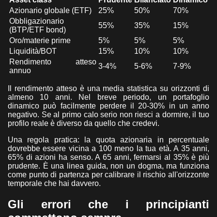
Azionario globale (ETF)
25%
50%
70%
Obbligazionario
55%
35%
15%
(BTP/ETF bond)
Oro/materie prime
5%
5%
5%
Liquidità/BOT
15%
10%
10%
Rendimento atteso
3-4%
5-6%
7-9%
annuo
Il rendimento atteso è una media statistica su orizzonti di
almeno 10 anni. Nel breve periodo, un portafoglio
dinamico può facilmente perdere il 20-30% in un anno
negativo. Se al primo calo serio non riesci a dormire, il tuo
profilo reale è diverso da quello che credevi.
Una regola pratica: la quota azionaria in percentuale
dovrebbe essere vicina a 100 meno la tua età. A 35 anni,
65% di azioni ha senso. A 65 anni, fermarsi al 35% è più
prudente. È una linea guida, non un dogma, ma funziona
come punto di partenza per calibrare il rischio all'orizzonte
temporale che hai davvero.
Gli errori che i principianti