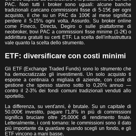
PAC. Non tutti i broker sono uguali: alcune banche
tradizionali caricano commissioni fisse di 5-15€ per ogni
acquisto, il che su un PAC da 100€ al mese significa
perdere il 5-15% ogni volta. Assurdo. Su broker online
come Fineco, Directa, Degiro o sulle piattaforme di
neobroker, trovi PAC a commissioni fisse minime (1-2€) o
addirittura gratuiti su certi ETF. La scelta dell'infrastruttura
vale quanto la scelta dello strumento.
ETF: diversificare con costi minimi
Gli ETF (Exchange Traded Funds) sono lo strumento che
ha democratizzato gli investimenti. Un solo acquisto ti
espone a centinaia o migliaia di aziende, con costi di
gestione che spesso stanno sotto lo 0,20% annuo —
contro il 2-3% dei fondi comuni tradizionali venduti allo
sportello.
La differenza, su vent'anni, è brutale. Su un capitale di
50.000€ investito, pagare l'1,8% in più di commissioni
significa bruciare oltre 25.000€ di rendimento finale.
Letteralmente, i conti tornano: le commissioni sono il dato
più importante da guardare quando scegli un fondo, e gli
ETF vincono a mani basse.