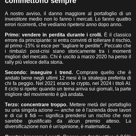
commettono sempre
A nostro avviso, il danno maggiore al portafoglio di un
investitore medio non lo fanno i mercati. Lo fanno quattro
errori ricorrenti, che vediamo ripetersi anno dopo anno.
Primo: vendere in perdita durante i crolli.
È il classico
errore da principiante: si entra convinti di tollerare il rischio,
al primo -15% si esce per "tagliare le perdite". Peccato che
i rimbalzi post-crisi siano storicamente tra i momenti
migliori del mercato. Chi è uscito a marzo 2020 ha perso il
rally più veloce della storia.
Secondo: inseguire i trend.
Comprare quello che è
andato bene negli ultimi 12 mesi è la strategia preferita di
chi fa peggio. Nel 2021 erano le crypto, nel 2024 i titoli AI.
Il ciclo si ripete: quando un tema arriva sui giornali, la parte
migliore del movimento è già andata.
Terzo: concentrare troppo.
Mettere metà del portafoglio
su una singola azione — anche se è l'azienda dove lavori
e di cui ti fidi — significa prendersi un rischio che non
sarebbe giustificato da alcun premio atteso. La
diversificazione non è un'opinione, è matematica.