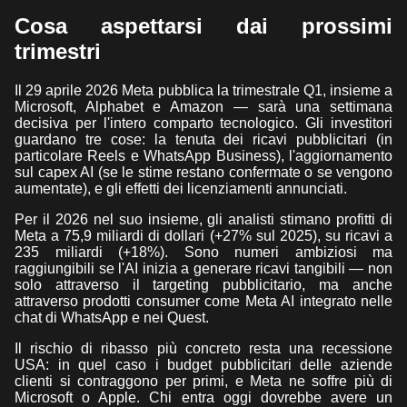
Cosa aspettarsi dai prossimi
trimestri
Il 29 aprile 2026 Meta pubblica la trimestrale Q1, insieme a
Microsoft, Alphabet e Amazon — sarà una settimana
decisiva per l'intero comparto tecnologico. Gli investitori
guardano tre cose: la tenuta dei ricavi pubblicitari (in
particolare Reels e WhatsApp Business), l'aggiornamento
sul capex AI (se le stime restano confermate o se vengono
aumentate), e gli effetti dei licenziamenti annunciati.
Per il 2026 nel suo insieme, gli analisti stimano profitti di
Meta a 75,9 miliardi di dollari (+27% sul 2025), su ricavi a
235 miliardi (+18%). Sono numeri ambiziosi ma
raggiungibili se l'AI inizia a generare ricavi tangibili — non
solo attraverso il targeting pubblicitario, ma anche
attraverso prodotti consumer come Meta AI integrato nelle
chat di WhatsApp e nei Quest.
Il rischio di ribasso più concreto resta una recessione
USA: in quel caso i budget pubblicitari delle aziende
clienti si contraggono per primi, e Meta ne soffre più di
Microsoft o Apple. Chi entra oggi dovrebbe avere un