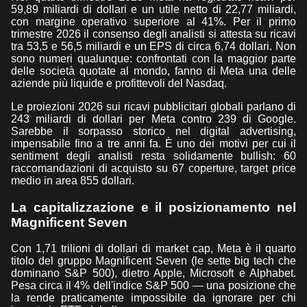
59,89 miliardi di dollari e un utile netto di 22,77 miliardi,
con margine operativo superiore al 41%. Per il primo
trimestre 2026 il consenso degli analisti si attesta su ricavi
tra 53,5 e 56,5 miliardi e un EPS di circa 6,74 dollari. Non
sono numeri qualunque: confrontati con la maggior parte
delle società quotate al mondo, fanno di Meta una delle
aziende più liquide e profittevoli del Nasdaq.
Le proiezioni 2026 sui ricavi pubblicitari globali parlano di
243 miliardi di dollari per Meta contro 239 di Google.
Sarebbe il sorpasso storico nel digital advertising,
impensabile fino a tre anni fa. È uno dei motivi per cui il
sentiment degli analisti resta solidamente bullish: 60
raccomandazioni di acquisto su 67 coperture, target price
medio in area 855 dollari.
La capitalizzazione e il posizionamento nel
Magnificent Seven
Con 1,71 trilioni di dollari di market cap, Meta è il quarto
titolo del gruppo Magnificent Seven (le sette big tech che
dominano S&P 500), dietro Apple, Microsoft e Alphabet.
Pesa circa il 4% dell'indice S&P 500 — una posizione che
la rende praticamente impossibile da ignorare per chi