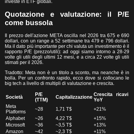
investe in ETF globali.
Quotazione e valutazione: il P/E
come bussola
Il prezzo dell'azione META oscilla nel 2026 tra 675 e 690
dollari, con un range a 52 settimane tra 479 e 796 dollari.
Ma il dato più importante per chi valuta un investimento è il
rapporto P/E (prezzo/utili): ad oggi siamo intorno a 28-29
volte gli utili degli ultimi 12 mesi, e a circa 22 volte gli utili
stimati per il 2026.
Tradotto: Meta non è un titolo a sconto, ma neanche è in
bolla. Per un confronto rapido, ecco dove si collocano le
big tech a livello di multipli di valutazione e crescita.
P/E
Crescita ricavi
Società
Capitalizzazione
(TTM)
YoY
Meta
~28
1,71 T$
+21%
Platforms
Alphabet
~26
4,22 T$
+15%
Microsoft
~36
~3,5 T$
+13%
Amazon
~42
~2,3 T$
+11%