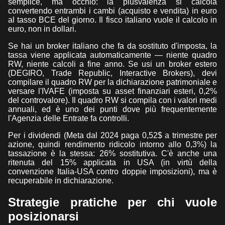
semplice, ma occhio: la plusvalenza si calcola
convertendo entrambi i cambi (acquisto e vendita) in euro
al tasso BCE del giorno. Il fisco italiano vuole il calcolo in
euro, non in dollari.
Se hai un broker italiano che fa da sostituto d'imposta, la
tassa viene applicata automaticamente — niente quadro
RW, niente calcoli a fine anno. Se usi un broker estero
(DEGIRO, Trade Republic, Interactive Brokers), devi
compilare il quadro RW per la dichiarazione patrimoniale e
versare l'IVAFE (imposta su asset finanziari esteri, 0,2%
del controvalore). Il quadro RW si compila con i valori medi
annuali, ed è uno dei punti dove più frequentemente
l'Agenzia delle Entrate fa controlli.
Per i dividendi (Meta dal 2024 paga 0,52$ a trimestre per
azione, quindi rendimento ridicolo intorno allo 0,3%) la
tassazione è la stessa: 26% sostitutiva. C'è anche una
ritenuta del 15% applicata in USA (in virtù della
convenzione Italia-USA contro doppie imposizioni), ma è
recuperabile in dichiarazione.
Strategie pratiche per chi vuole
posizionarsi