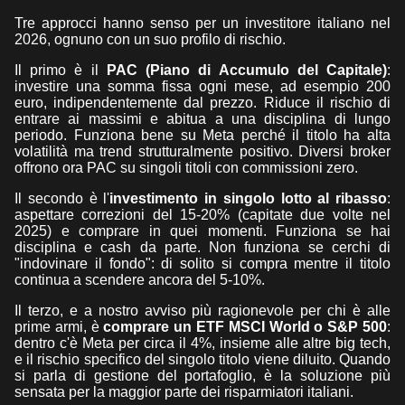
Tre approcci hanno senso per un investitore italiano nel
2026, ognuno con un suo profilo di rischio.
Il primo è il
PAC (Piano di Accumulo del Capitale)
:
investire una somma fissa ogni mese, ad esempio 200
euro, indipendentemente dal prezzo. Riduce il rischio di
entrare ai massimi e abitua a una disciplina di lungo
periodo. Funziona bene su Meta perché il titolo ha alta
volatilità ma trend strutturalmente positivo. Diversi broker
offrono ora PAC su singoli titoli con commissioni zero.
Il secondo è l'
investimento in singolo lotto al ribasso
:
aspettare correzioni del 15-20% (capitate due volte nel
2025) e comprare in quei momenti. Funziona se hai
disciplina e cash da parte. Non funziona se cerchi di
"indovinare il fondo": di solito si compra mentre il titolo
continua a scendere ancora del 5-10%.
Il terzo, e a nostro avviso più ragionevole per chi è alle
prime armi, è
comprare un ETF MSCI World o S&P 500
:
dentro c'è Meta per circa il 4%, insieme alle altre big tech,
e il rischio specifico del singolo titolo viene diluito. Quando
si parla di gestione del portafoglio, è la soluzione più
sensata per la maggior parte dei risparmiatori italiani.