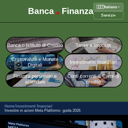
🇮🇹
Italiano
Banca
Finanza
•
Servizi
▾
Banca o Istituto di Credito
Tasse e Imposte
Criptovalute e Monete
Investimenti finanziari
Digitali
Finanza personale e
Conti correnti & Carte di
aziendale
credito
Home
/
Investimenti finanziari
/
Investire in azioni Meta Platforms: guida 2026