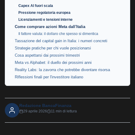
Capex AI fuori scala
Pressione regolatoria europea
Licenziamenti e tensioni interne
Come comprare azioni Meta dall'Italia
Il fattore valuta: il dollaro che spesso si dimentica
Tassazione del capital gain in Italia: i numeri concreti
Strategie pratiche per chi vuole posizionarsi
Cosa aspettarsi dai prossimi trimestri
Meta vs Alphabet: il duello dei prossimi anni
Reality Labs: la zavorra che potrebbe diventare risorsa
Riflessioni finali per l'investitore italiano
Redazione BancaFinanza
29 aprile 2026
11 min di lettura