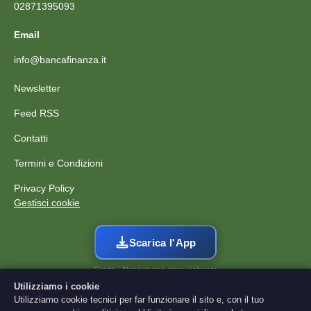
02871395093
Email
info@bancafinanza.it
Newsletter
Feed RSS
Contatti
Termini e Condizioni
Privacy Policy
Gestisci cookie
Scarica l'App
Gratis · Nessun app store richiesto
Utilizziamo i cookie
I contenuti di BancaFinanza sono forniti a scopo puramente
Utilizziamo cookie tecnici per far funzionare il sito e, con il tuo
educativo e informativo e non costituiscono consulenza finanziaria,