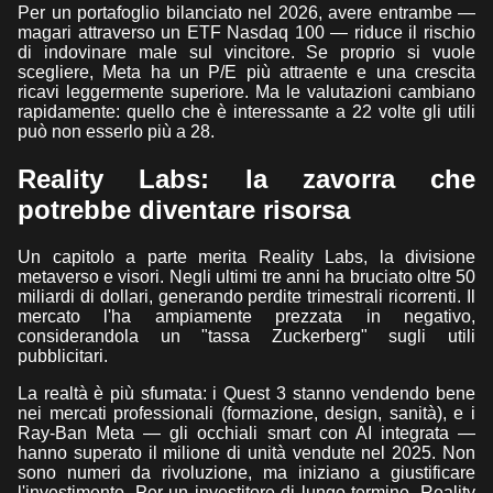
Per un portafoglio bilanciato nel 2026, avere entrambe —
magari attraverso un ETF Nasdaq 100 — riduce il rischio
di indovinare male sul vincitore. Se proprio si vuole
scegliere, Meta ha un P/E più attraente e una crescita
ricavi leggermente superiore. Ma le valutazioni cambiano
rapidamente: quello che è interessante a 22 volte gli utili
può non esserlo più a 28.
Reality Labs: la zavorra che
potrebbe diventare risorsa
Un capitolo a parte merita Reality Labs, la divisione
metaverso e visori. Negli ultimi tre anni ha bruciato oltre 50
miliardi di dollari, generando perdite trimestrali ricorrenti. Il
mercato l'ha ampiamente prezzata in negativo,
considerandola un "tassa Zuckerberg" sugli utili
pubblicitari.
La realtà è più sfumata: i Quest 3 stanno vendendo bene
nei mercati professionali (formazione, design, sanità), e i
Ray-Ban Meta — gli occhiali smart con AI integrata —
hanno superato il milione di unità vendute nel 2025. Non
sono numeri da rivoluzione, ma iniziano a giustificare
l'investimento. Per un investitore di lungo termine, Reality