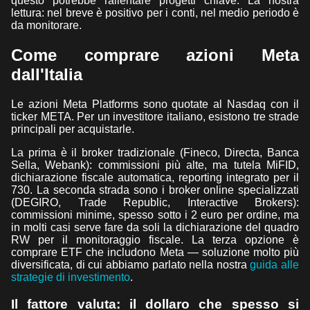
questo potrebbe rallentare progetti chiave. La nostra
lettura: nel breve è positivo per i conti, nel medio periodo è
da monitorare.
Come comprare azioni Meta
dall'Italia
Le azioni Meta Platforms sono quotate al Nasdaq con il
ticker META. Per un investitore italiano, esistono tre strade
principali per acquistarle.
La prima è il broker tradizionale (Fineco, Directa, Banca
Sella, Webank): commissioni più alte, ma tutela MiFID,
dichiarazione fiscale automatica, reporting integrato per il
730. La seconda strada sono i broker online specializzati
(DEGIRO, Trade Republic, Interactive Brokers):
commissioni minime, spesso sotto i 2 euro per ordine, ma
in molti casi serve fare da soli la dichiarazione del quadro
RW per il monitoraggio fiscale. La terza opzione è
comprare ETF che includono Meta — soluzione molto più
diversificata, di cui abbiamo parlato nella nostra
guida alle
strategie di investimento
.
Il fattore valuta: il dollaro che spesso si