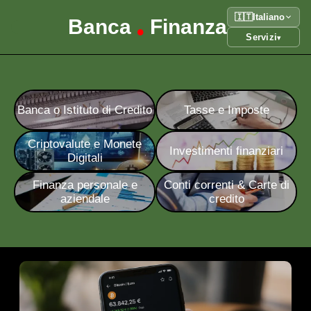
🇮🇹
Italiano
Banca
Finanza
•
Servizi
▾
Banca o Istituto di Credito
Tasse e Imposte
Criptovalute e Monete
Investimenti finanziari
Digitali
Finanza personale e
Conti correnti & Carte di
aziendale
credito