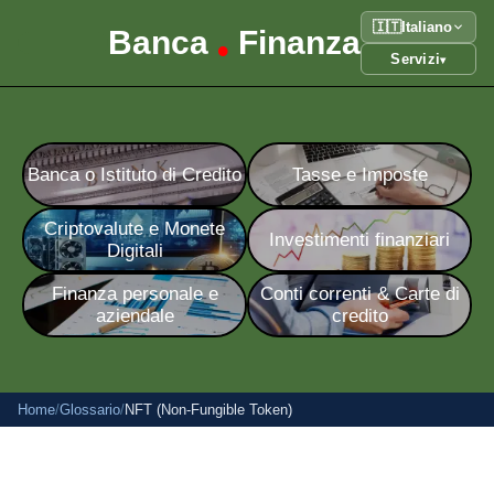
🇮🇹
Italiano
Banca
Finanza
•
Servizi
▾
Banca o Istituto di Credito
Tasse e Imposte
Criptovalute e Monete
Investimenti finanziari
Digitali
Finanza personale e
Conti correnti & Carte di
aziendale
credito
Home
/
Glossario
/
NFT (Non-Fungible Token)